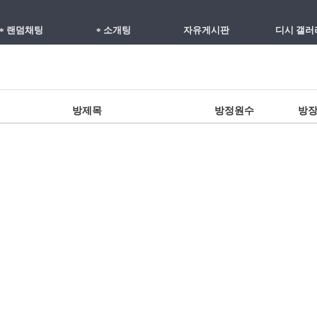
랜덤채팅
소개팅
자유게시판
디시 갤러
*
*
방제목
방정원수
방