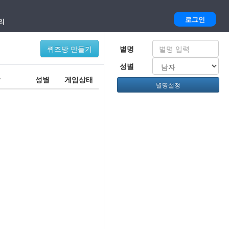
로그인
리
퀴즈방 만들기
별명
성별
장
성별
게임상태
별명설정